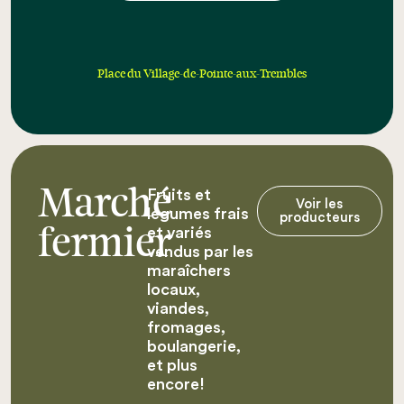
Place du Village-de-Pointe-aux-Trembles
Fruits et
Marché
Voir les
légumes frais
producteurs
et variés
fermier
vendus par les
maraîchers
locaux,
viandes,
fromages,
boulangerie,
et plus
encore!