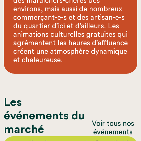
des maraîchers-chères des
environs, mais aussi de nombreux
commerçant-e-s et des artisan-e-s
du quartier d’ici et d’ailleurs. Les
animations culturelles gratuites qui
agrémentent les heures d’affluence
créent une atmosphère dynamique
et chaleureuse.
Les
événements du
Voir tous nos
marché
événements