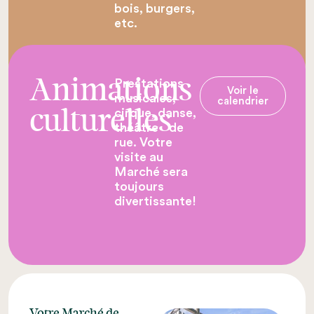
bois, burgers,
etc.
Prestations
Animations
Voir le
musicales,
calendrier
cirque, danse,
culturelles
théâtre de
rue. Votre
visite au
Marché sera
toujours
divertissante!
Votre Marché de