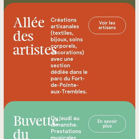
Créations
Allée
Voir les
artisanales
artisans
(textiles,
des
bijoux, soins
corporels,
artistes
décorations)
avec une
section
dédiée dans le
parc du Fort-
de-Pointe-
aux-Trembles.
Du jeudi au
Buvette
En savoir
dimanche.
plus
Prestations
du
musicales