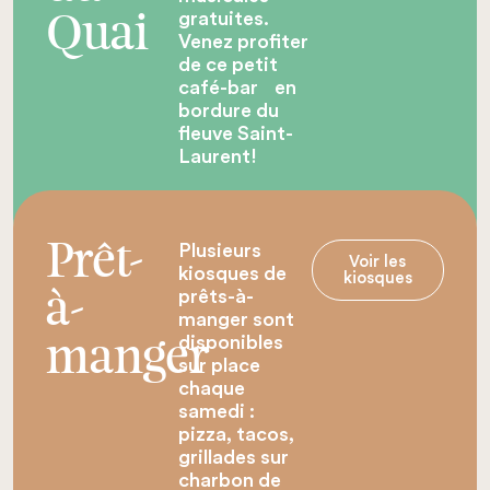
gratuites.
Quai
Venez profiter
de ce petit
café-bar en
bordure du
fleuve Saint-
Laurent!
Plusieurs
Prêt-
Voir les
kiosques de
kiosques
prêts-à-
à-
manger sont
disponibles
manger
sur place
chaque
samedi :
pizza, tacos,
grillades sur
charbon de