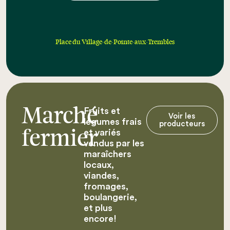
Place du Village-de-Pointe-aux-Trembles
Fruits et
Marché
Voir les
légumes frais
producteurs
et variés
fermier
vendus par les
maraîchers
locaux,
viandes,
fromages,
boulangerie,
et plus
encore!