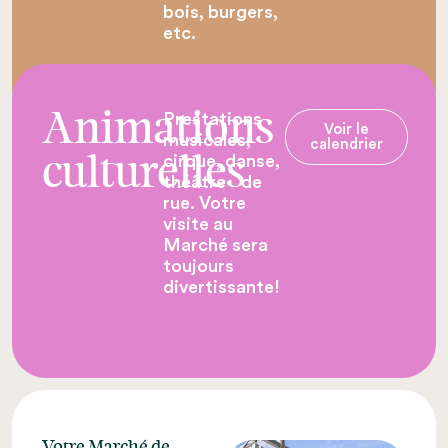
bois, burgers,
etc.
Prestations
Animations
Voir le
musicales,
calendrier
cirque, danse,
culturelles
théâtre de
rue. Votre
visite au
Marché sera
toujours
divertissante!
Votre Marché de