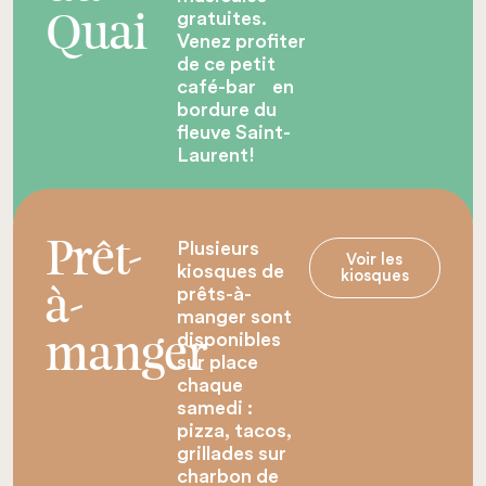
gratuites.
Quai
Venez profiter
de ce petit
café-bar en
bordure du
fleuve Saint-
Laurent!
Plusieurs
Prêt-
Voir les
kiosques de
kiosques
prêts-à-
à-
manger sont
disponibles
manger
sur place
chaque
samedi :
pizza, tacos,
grillades sur
charbon de