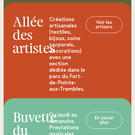
Créations
Allée
Voir les
artisanales
artisans
(textiles,
des
bijoux, soins
corporels,
artistes
décorations)
avec une
section
dédiée dans le
parc du Fort-
de-Pointe-
aux-Trembles.
Du jeudi au
Buvette
En savoir
dimanche.
plus
Prestations
du
musicales