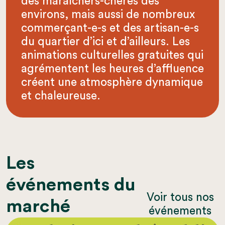
des maraîchers-chères des
environs, mais aussi de nombreux
commerçant-e-s et des artisan-e-s
du quartier d’ici et d’ailleurs. Les
animations culturelles gratuites qui
agrémentent les heures d’affluence
créent une atmosphère dynamique
et chaleureuse.
Les
événements du
Voir tous nos
marché
événements