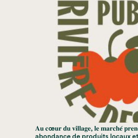
𝐀𝐮 𝐜œ𝐮𝐫 𝐝𝐮 𝐯𝐢𝐥𝐥𝐚𝐠𝐞, 𝐥𝐞 𝐦𝐚
abondance de produits locaux e