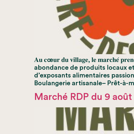
𝐀𝐮 𝐜œ𝐮𝐫 𝐝𝐮 𝐯𝐢𝐥𝐥𝐚𝐠𝐞, 𝐥𝐞 𝐦𝐚
abondance de produits locaux e
d’exposants alimentaires passionné
Boulangerie artisanale– Prêt-à-
Marché RDP du 9 août