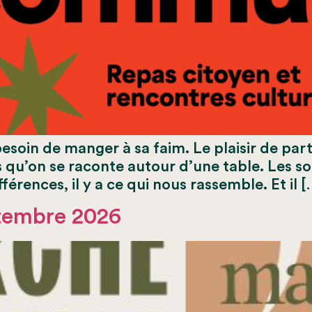
𝐦𝐦𝐮𝐧? Le besoin de manger à sa faim. Le plaisir d
res qu’on se raconte autour d’une table. Les s
érences, il y a ce qui nous rassemble. Et il [
tembre 2026