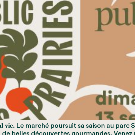
𝐫𝐜𝐡𝐞́ 𝐩𝐫𝐞𝐧𝐝 𝐯𝐢𝐞. Le marché poursuit sa saison 
t de belles découvertes gourmandes. Venez 