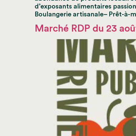
d’exposants alimentaires passionné
Boulangerie artisanale– Prêt-à-
Marché RDP du 23 aoû