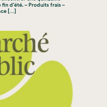
in d’été. – Produits frais –
nce […]