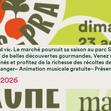
𝐫𝐜𝐡𝐞́ 𝐩𝐫𝐞𝐧𝐝 𝐯𝐢𝐞. Le marché poursuit sa saison 
t de belles découvertes gourmandes. Venez 
s et profitez de la richesse des récoltes de f
manger– Animation musicale gratuite– Prése
 2026