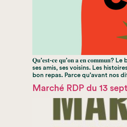
𝐐𝐮’𝐞𝐬𝐭-𝐜𝐞 𝐪𝐮’𝐨𝐧 𝐚 𝐞𝐧 𝐜𝐨
ses amis, ses voisins. Les histoi
bon repas. Parce qu’avant nos diff
Marché RDP du 13 sep