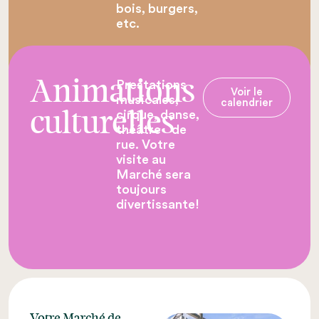
bois, burgers,
etc.
Prestations
Animations
Voir le
musicales,
calendrier
cirque, danse,
culturelles
théâtre de
rue. Votre
visite au
Marché sera
toujours
divertissante!
Votre Marché de