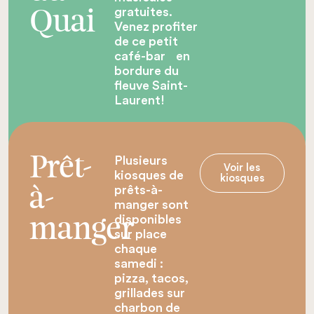
gratuites.
Quai
Venez profiter
de ce petit
café-bar en
bordure du
fleuve Saint-
Laurent!
Plusieurs
Prêt-
Voir les
kiosques de
kiosques
prêts-à-
à-
manger sont
disponibles
manger
sur place
chaque
samedi :
pizza, tacos,
grillades sur
charbon de