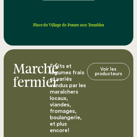
Place du Village-de-Pointe-aux-Trembles
Fruits et
Marché
Voir les
légumes frais
producteurs
et variés
fermier
vendus par les
maraîchers
locaux,
viandes,
fromages,
boulangerie,
et plus
encore!