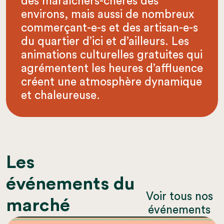
des maraîchers-chères des
environs, mais aussi de nombreux
commerçant-e-s et des artisan-e-s
du quartier d’ici et d’ailleurs. Les
animations culturelles gratuites qui
agrémentent les heures d’affluence
créent une atmosphère dynamique
et chaleureuse.
Les
événements du
Voir tous nos
marché
événements