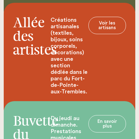
Créations
Allée
Voir les
artisanales
artisans
(textiles,
des
bijoux, soins
corporels,
artistes
décorations)
avec une
section
dédiée dans le
parc du Fort-
de-Pointe-
aux-Trembles.
Du jeudi au
Buvette
En savoir
dimanche.
plus
Prestations
du
musicales