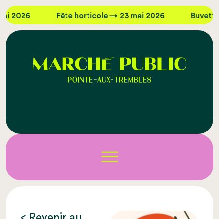
i 2026
Fête horticole → 23 mai 2026
Buvette d
< Revenir au