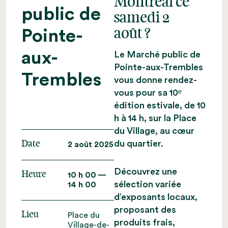
Montréal ce
public de
samedi 2
Pointe-
août ?
aux-
Le Marché public de
Pointe-aux-Trembles
Trembles
vous donne rendez-
vous pour sa 10ᵉ
édition estivale, de 10
h à 14 h, sur la Place
du Village, au cœur
du quartier.
Date
2 août 2025
Découvrez une
Heure
10 h 00 —
sélection variée
14 h 00
d’exposants locaux,
proposant des
Lieu
Place du
produits frais,
Village-de-