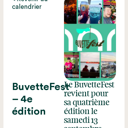
calendrier
Le BuvetteFest
BuvetteFest
revient pour
– 4e
sa quatrième
édition
édition le
samedi 13