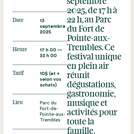
septembre
2025, de 17 h à
22 h, au Parc
Date
13
septembre
du Fort de
2025
Pointe-aux-
Trembles. Ce
Heure
17 h 00 —
22 h 00
festival unique
en plein air
Tarif
10$ (et +
réunit
selon vos
dégustations,
achats)
gastronomie,
musique et
Lieu
Parc du
Fort-de-
activités pour
Pointe-aux-
Trembles
toute la
famille.